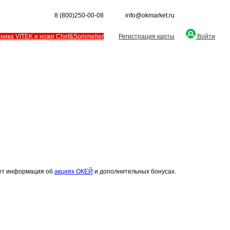
8 (800)250-00-08
info@okmarket.ru
хника VITEK и ножи Chef&Sommelier
Регистрация карты
Войти
вует информация об
акциях ОКЕЙ
и дополнительных бонусах.